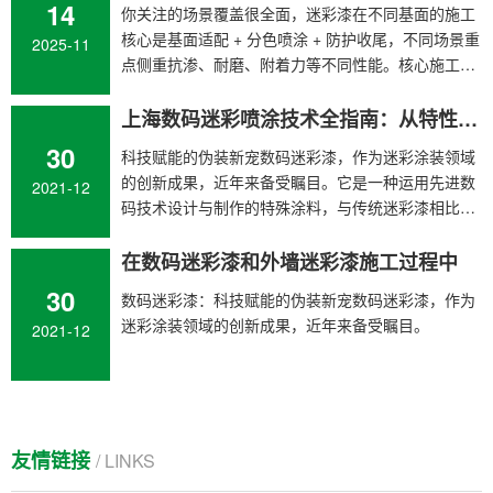
14
你关注的场景覆盖很全面，迷彩漆在不同基面的施工
核心是基面适配 + 分色喷涂 + 防护收尾，不同场景重
2025-11
点侧重抗渗、耐磨、附着力等不同性能。核心施工原
则基面必须干燥、洁净，无起砂、空鼓、油污等问
题。分色喷涂遵循 “先底色后图案、先大面后细节” 的
上海数码迷彩喷涂技术全指南：从特性到实操落地
顺序。最终需做防护处理，延长迷彩涂层使...
30
科技赋能的伪装新宠数码迷彩漆，作为迷彩涂装领域
的创新成果，近年来备受瞩目。它是一种运用先进数
2021-12
码技术设计与制作的特殊涂料，与传统迷彩漆相比，
有着本质区别。数码迷彩漆的图案并非简单的手绘或
常规印刷，而是通过计算机对海量自然环境数据进行
在数码迷彩漆和外墙迷彩漆施工过程中
分析，以像素点阵的形式构建而成 ，这些微小的像素
30
数码迷彩漆：科技赋能的伪装新宠数码迷彩漆，作为
点...
迷彩涂装领域的创新成果，近年来备受瞩目。
2021-12
友情链接
/ LINKS