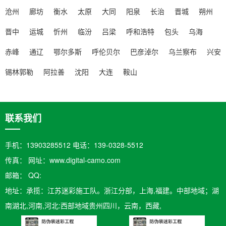
沧州
廊坊
衡水
太原
大同
阳泉
长治
晋城
朔州
晋中
运城
忻州
临汾
吕梁
呼和浩特
包头
乌海
赤峰
通辽
鄂尔多斯
呼伦贝尔
巴彦淖尔
乌兰察布
兴安
锡林郭勒
阿拉善
沈阳
大连
鞍山
联系我们
手机：13903285512 电话：139-0328-5512
传真： 网址：www.digital-camo.com
邮箱：​ QQ:
地址：承揽：江苏迷彩施工队。浙江分部，上海,福建。中部地域；湖
南湖北,河南,河北:西部地域贵州四川，云南，西藏,