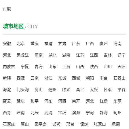
百度
城市地区
/ CITY
安徽
北京
重庆
福建
甘肃
广东
广西
贵州
海南
河北
黑龙江
河南
湖北
湖南
江苏
江西
吉林
辽宁
内蒙古
宁夏
青海
山东
上海
山西
陕西
四川
天津
新疆
西藏
云南
浙江
东城
西城
朝阳
丰台
石景山
海淀
门头沟
房山
通州
顺义
昌平
大兴
怀柔
平谷
密云
延庆
和平
河东
河西
南开
河北
红桥
东丽
西青
津南
北辰
武清
宝坻
滨海
宁河
静海
蓟州
石家庄
唐山
秦皇岛
邯郸
邢台
保定
张家口
承德